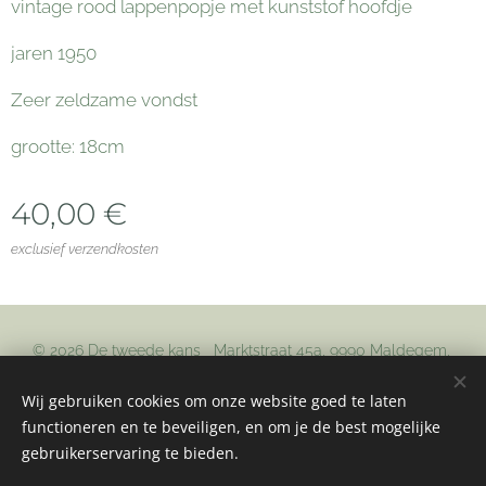
vintage rood lappenpopje met kunststof hoofdje
jaren 1950
Zeer zeldzame vondst
grootte: 18cm
40,00
€
exclusief verzendkosten
© 2026 De tweede kans Marktstraat 45a, 9990 Maldegem,
+32485745179
info@detweedekans.be
btw: BE0798892196
Wij gebruiken cookies om onze website goed te laten
Cookies
functioneren en te beveiligen, en om je de best mogelijke
gebruikerservaring te bieden.