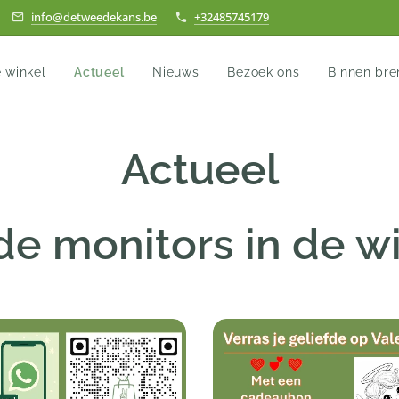
info@detweedekans.be
+32485745179
 winkel
Actueel
Nieuws
Bezoek ons
Binnen br
Actueel
de monitors in de wi