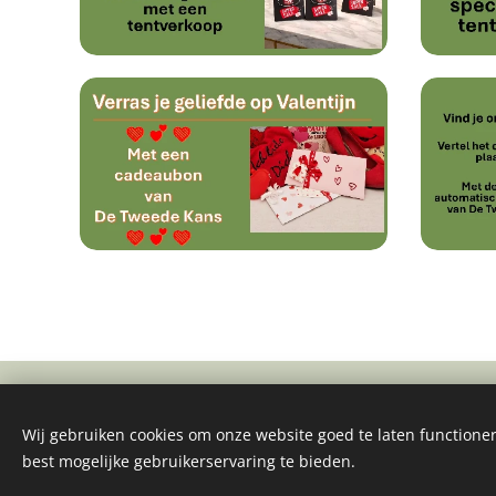
Wij gebruiken cookies om onze website goed te laten functioner
© 2026 De tweede kans Marktstraat 45a, 9990 Maldegem,
+3
best mogelijke gebruikerservaring te bieden.