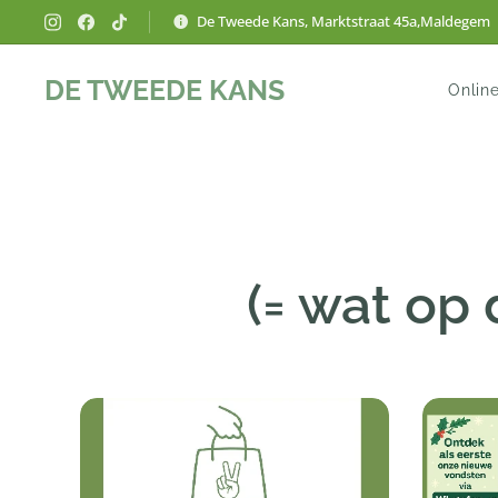
De Tweede Kans, Marktstraat 45a,Maldegem
DE TWEEDE KANS
Online
(= wat op 