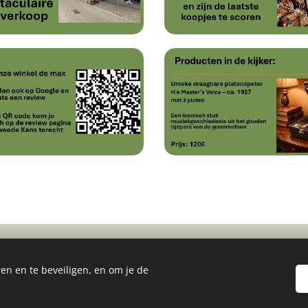
en en te beveiligen, en om je de
2485745179
info@detweedekans.be
btw: BE0798892196