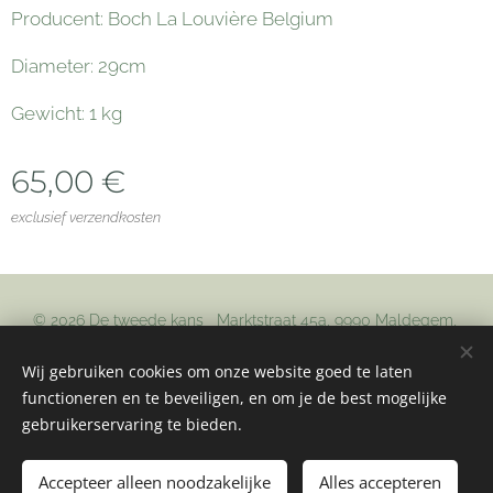
Producent: Boch La Louvière Belgium
Diameter: 29cm
Gewicht: 1 kg
65,00
€
exclusief verzendkosten
© 2026 De tweede kans Marktstraat 45a, 9990 Maldegem,
+32485745179
info@detweedekans.be
btw: BE0798892196
Wij gebruiken cookies om onze website goed te laten
Cookies
functioneren en te beveiligen, en om je de best mogelijke
gebruikerservaring te bieden.
Toevoegen aan de winkelwagen
Accepteer alleen noodzakelijke
Alles accepteren