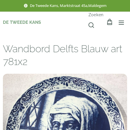
De Tweede Kans, Marktstraat 45a,Maldegem
Zoeken
DE TWEEDE KANS
Wandbord Delfts Blauw art
781x2