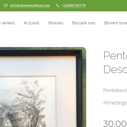
info@detweedekans.be
+32485745179
e winkel
Actueel
Nieuws
Bezoek ons
Binnen br
Pent
Desc
Penteken
Afmeting
30,00