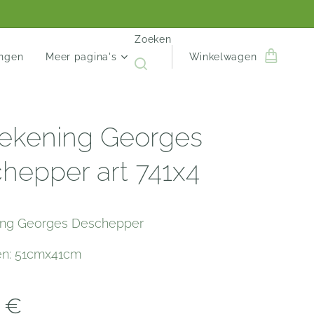
Zoeken
engen
Meer pagina's
Winkelwagen
ekening Georges
hepper art 741x4
ing Georges Deschepper
en: 51cmx41cm
€