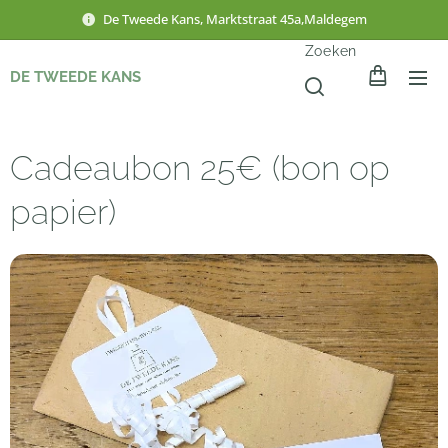
De Tweede Kans, Marktstraat 45a,Maldegem
Zoeken
DE TWEEDE KANS
Cadeaubon 25€ (bon op
papier)