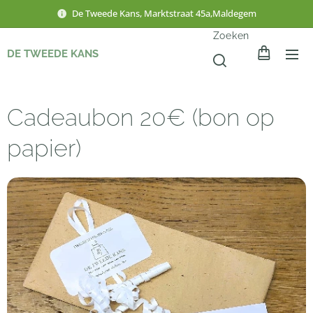
De Tweede Kans, Marktstraat 45a,Maldegem
Zoeken
DE TWEEDE KANS
Cadeaubon 20€ (bon op
papier)