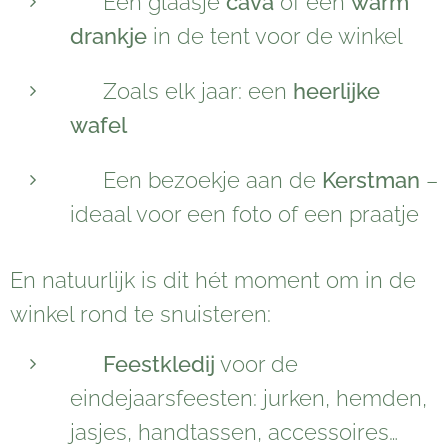
🥂 Een glaasje
cava
of een
warm
drankje
in de tent voor de winkel
🧇 Zoals elk jaar: een
heerlijke
wafel
🎅 Een bezoekje aan de
Kerstman
–
ideaal voor een foto of een praatje
En natuurlijk is dit hét moment om in de
winkel rond te snuisteren:
👗
Feestkledij
voor de
eindejaarsfeesten: jurken, hemden,
jasjes, handtassen, accessoires…