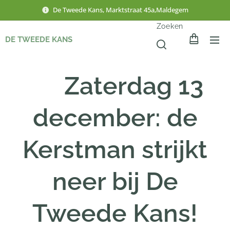
De Tweede Kans, Marktstraat 45a,Maldegem
Zoeken
DE TWEEDE KANS
🎅
Zaterdag 13
december: de
Kerstman strijkt
neer bij De
Tweede Kans!