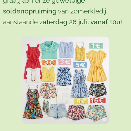
graag aan onze
geweldige
soldenopruiming
van zomerkledij
aanstaande
zaterdag 26 juli, vanaf 10u
!