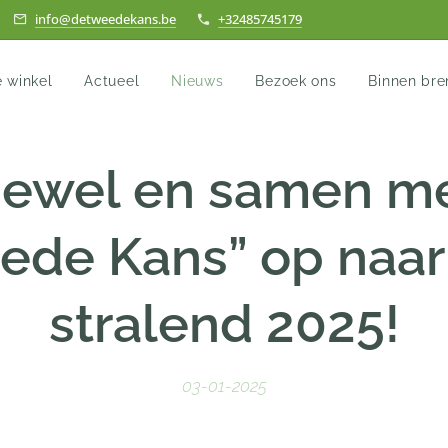
info@detweedekans.be
+32485745179
e winkel
Actueel
Nieuws
Bezoek ons
Binnen br
jewel en samen me
ede Kans” op naar
stralend 2025!
03-01-2025