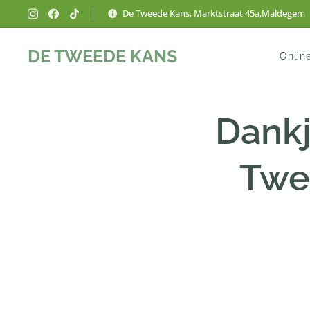
De Tweede Kans, Marktstraat 45a,Maldegem
DE TWEEDE KANS
Onlin
Dank
Twe