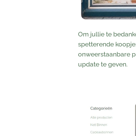
Om jullie te bedanke
spetterende koopjes
onweerstaanbare pri
update te geven.