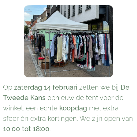
Op
zaterdag 14 februari
zetten we bij
De
Tweede Kans
opnieuw de tent voor de
winkel: een echte
koopdag
met extra
sfeer én extra kortingen. We zijn open van
10:00 tot 18:00
.