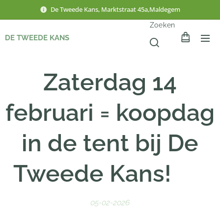
De Tweede Kans, Marktstraat 45a,Maldegem
Zoeken
DE TWEEDE KANS
Zaterdag 14
februari = koopdag
in de tent bij De
Tweede Kans! 💛
05-02-2026