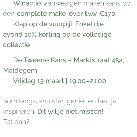
🎁
Winactie:
aanwezigen maken kans op
een
complete make-over t.w.v. €170
💛
Klap op de vuurpijl:
Enkel die
avond
10% korting op de volledige
collectie
📍
De Tweede Kans – Marktstraat 45a,
Maldegem
🕖
Vrijdag 13 maart | 19:00–21:00
Kom langs, snuister, geniet en laat je
inspireren.
Dit wil je niet missen!
Tot dan? 🌼